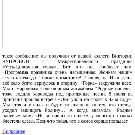
такое сообщение мы получили от нашей коллеги Виктории
ЧУПРОВОЙ с Межрегионального праздника
«Усть‑Цилемская горка». Вот что она сообщает нам:
«Программа праздника очень насыщенная. Жонкам нашим
скучать некогда. Только посмотрите! 7 июля, на Иван‑день,
всё село будто вернулось в старину: «Горка» закружила всех!
Мы с Народным фольклорным ансамблем "Родные напевы"
тоже водили хороводы под протяжные песни. 8 июля на
пристани прошла встреча «Они ушли на фронт в 42‑м году».
Мы стояли у воды и будто слышали шаги тех, кто отсюда
уходил защищать Родину… А когда ансамбль «Родные
напевы» запел «Не во наших‑то полях», у многих на глазах
блестели слёзы. Песня‑то такая, что в самое сердце попадает.
Подробнее