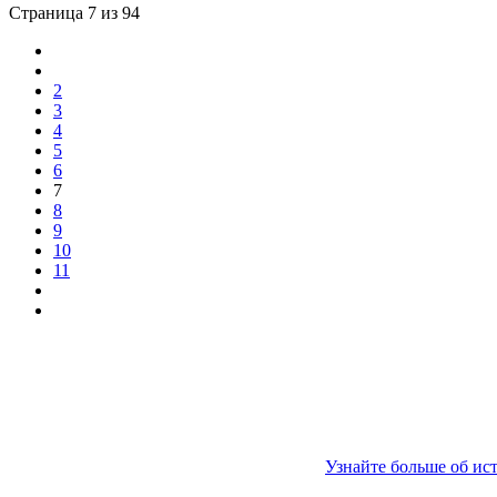
Страница 7 из 94
2
3
4
5
6
7
8
9
10
11
Узнайте больше об ис