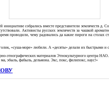
й инициативе собрались вместе представители землячеств д. Соп
исутствовали. Активисты русских землячеств за чашкой ароматн
 время проводили, чему радовались да какие пироги на столах с
в голик, «суша-море» любили. А «десяты» делали их быстрыми и
но-этнографических материалов Этнокультурного центра НАО. А
ма, эбыль, фабыль, дельмона. Экс, покс, филипокс, наус!»
КОВУ