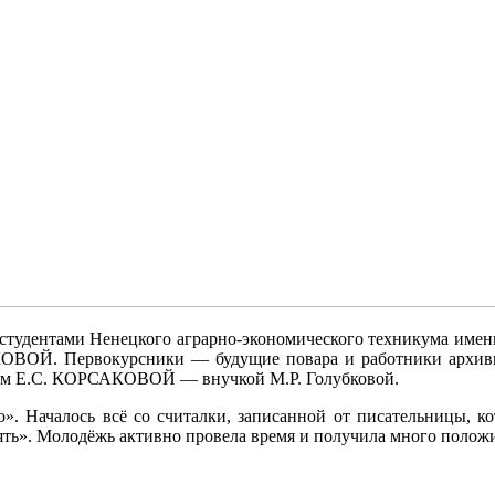
студентами Ненецкого аграрно-экономического техникума имен
ОЙ. Первокурсники — будущие повара и работники архивно
нам Е.С. КОРСАКОВОЙ — внучкой М.Р. Голубковой.
». Началось всё со считалки, записанной от писательницы, к
мять». Молодёжь активно провела время и получила много поло