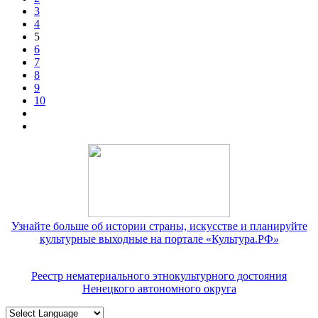
3
4
5
6
7
8
9
10
Узнайте больше об истории страны, искусстве и планируйте
культурные выходные на портале «Культура.РФ
»
Реестр нематериального этнокультурного достояния
Ненецкого автономного округа