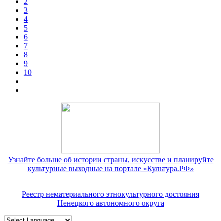
2
3
4
5
6
7
8
9
10
Узнайте больше об истории страны, искусстве и планируйте
культурные выходные на портале «Культура.РФ
»
Реестр нематериального этнокультурного достояния
Ненецкого автономного округа