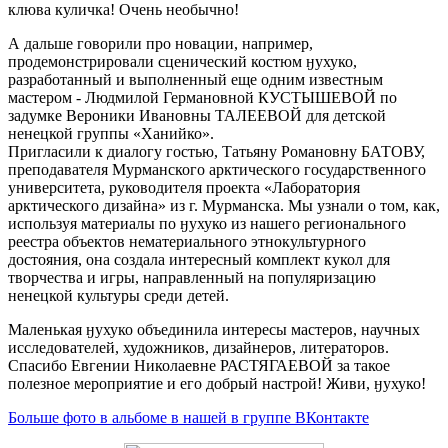
клюва куличка! Очень необычно!
А дальше говорили про новации, например,
продемонстрировали сценический костюм ӈухуко,
разработанный и выполненный еще одним известным
мастером - Людмилой Германовной КУСТЫШЕВОЙ по
задумке Вероники Ивановны ТАЛЕЕВОЙ для детской
ненецкой группы «Ханийко».
Пригласили к диалогу гостью, Татьяну Романовну БАТОВУ,
преподавателя Мурманского арктического государственного
университета, руководителя проекта «Лаборатория
арктического дизайна» из г. Мурманска. Мы узнали о том, как,
используя материалы по ӈухуко из нашего регионального
реестра объектов нематериального этнокультурного
достояния, она создала интересный комплект кукол для
творчества и игры, направленный на популяризацию
ненецкой культуры среди детей.
Маленькая ӈухуко объединила интересы мастеров, научных
исследователей, художников, дизайнеров, литераторов.
Спасибо Евгении Николаевне РАСТЯГАЕВОЙ за такое
полезное мероприятие и его добрый настрой! Живи, ӈухуко!
Больше фото в альбоме в нашей в группе ВКонтакте