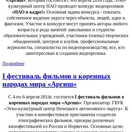
«Аргиш»
, который состоится с 4-6 апреля 2014 года, Этно-
культурный центр НАО проводит конкурс видеороликов
«НАО в кадре!»
Основная задача конкурса - показать
собственное видение округа через объекты, людей, идеи и
фантазии. Участие в конкурсе могут принять авторы любого
возраста и рода занятий: школьники и студенты
образовательных учреждений, участники (члены) творческих
объединений, центров и клубов, профессиональные
журналисты, специалисты по видеопроизводству, все, кто
заинтересован в создании видеоролика.
Подробнее
I фестиваль фильмов о коренных
народах мира «Аргиш»
С 4 по 6 апреля 2014г. состоится
I фестиваль фильмов о
коренных народах мира «Аргиш»
. Организатор: ГБУК
«Этно-культурный центр Ненецкого автономного округа». К
участию в кинофестивале приглашены создатели
этнографических фильмов, призеры различных
кинофестивалей из России и Норвегии. Основные цели: