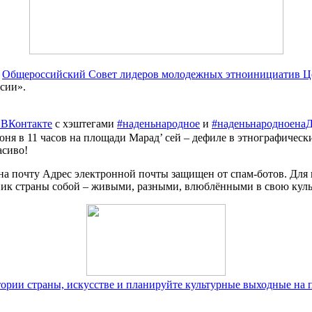
и
Общероссийский Совет лидеров молодежных этноинициатив Це
сии».
ВКонтакте
с хэштегами
#наденьнародное
и
#наденьнародноена
июня в 11 часов на площади Марад’ сей – дефиле в этнографичес
асиво!
 на почту
Адрес электронной почты защищен от спам-ботов. Для п
ник страны собой – живыми, разными, влюблёнными в свою куль
тории страны, искусстве и планируйте культурные выходные на 