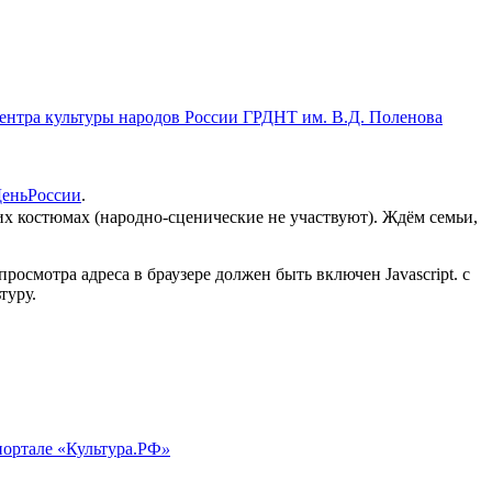
нтра культуры народов России ГРДНТ им. В.Д. Поленова
ДеньРоссии
.
ких костюмах (народно-сценические не участвуют). Ждём семьи,
росмотра адреса в браузере должен быть включен Javascript.
с
туру.
портале «Культура.РФ
»